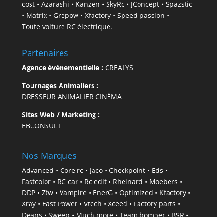
cost • Azarashi • Kanzen • SkyRc • JConcept • Spazstic
• Matrix • Grepow • Xfactory • Speed passion •
Toute voiture RC électrique.
Partenaires
Agence événementielle :
CREALYS
Tournages Animaliers :
DRESSEUR ANIMALIER CINÉMA
Sites Web / Marketing :
EBCONSULT
Nos Marques
Advanced • Core rc • Jaco • Checkpoint • Eds •
Fastcolor • RC car • Rc edit • Rheinard • Moebers •
DDP • Ztw • Vampire • EnerG • Optimized • Kfactory •
Xray • East Power • Vtech • Xceed • Factory parts •
Deans • Sweep • Much more • Team bomber • BSR •