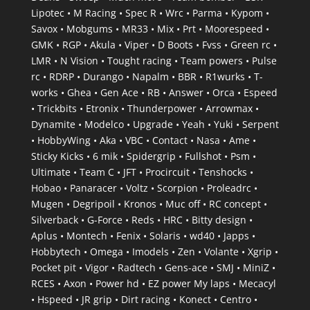
Lipotec • M Racing • Spec R • Wrc • Parma • Kypom •
Savox • Mobgums • MR33 • Mix • Prt • Moorespeed •
GMK • RGP • Akula • Viper • D Boots • Fvss • Green rc •
LMR • N Vision • Tought racing • Team powers • Pulse
rc • RDRP • Durango • Napalm • BBR • R1wurks • T-
works • Ghea • Gen Ace • RB • Answer • Orca • Espeed
• Trickbits • Etronix • Thunderpower • Arrowmax •
Dynamite • Modelco • Upgrade • Yeah • Yuki • Serpent
• HobbyWing • Aka • VBC • Contact • Nasa • Ame •
Sticky Kicks • 6 mik • Spidergrip • Fullshot • Psm •
Ultimate • Team C • JFT • Procircuit • Tenshocks •
Hobao • Panaracer • Voltz • Scorpion • Proleadrc •
Mugen • Degripoil • Kronos • Muc off • RC concept •
Silverback • G-Force • Reds • HRC • Bitty design •
Aplus • Montech • Fenix • Solaris • wd40 • Japps •
Hobbytech • Omega • Imodels • Zen • Volante • Xgrip •
Pocket pit • Vigor • Radtech • Gens-ace • SMJ • MiniZ •
RCES • Axon • Power hd • EZ power My laps • Mecacyl
• Hspeed • JR grip • Dirt racing • Konect • Centro •