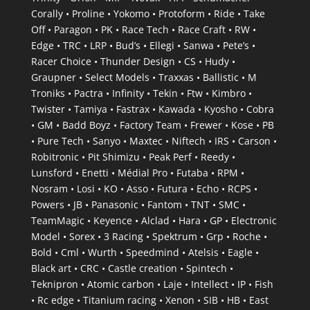
Corally • Proline • Yokomo • Protoform • Ride • Take
Off • Paragon • PK • Race Tech • Race Craft • RW •
Edge • TRC • LRP • Bud’s • Ellegi • Sanwa • Pete’s •
Racer Choice • Thunder Design • CS • Hudy •
Graupner • Select Models • Traxxas • Ballistic • M
Troniks • Pactra • Infinity • Tekin • Ftw • Kimbro •
Twister • Tamiya • Fastrax • Kawada • Kyosho • Cobra
• GM • Badd Boyz • Factory Team • Frewer • Kose • PB
• Pure Tech • Sanyo • Maxtec • Niftech • IRS • Carson •
Robitronic • Pit Shimizu • Peak Perf • Reedy •
Lunsford • Enetti • Médial Pro • Futaba • RPM •
Nosram • Losi • KO • Asso • Futura • Echo • RCPS •
Powers • JB • Panasonic • Fantom • TNT • SMC •
TeamMagic • Keyence • Alclad • Hara • GP • Electronic
Model • Sorex • 3 Racing • Spektrum • Grp • Roche •
Bold • Cml • Wurth • Speedmind • Atelsis • Eagle •
Black art • CRC • Castle creation • Spintech •
Teknipron • Atomic carbon • Laje • Intellect • IP • Fish
• Rc edge • Titanium racing • Xenon • SIB • HB • East