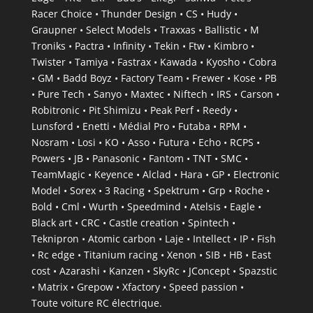
Racer Choice • Thunder Design • CS • Hudy •
Graupner • Select Models • Traxxas • Ballistic • M
Troniks • Pactra • Infinity • Tekin • Ftw • Kimbro •
Twister • Tamiya • Fastrax • Kawada • Kyosho • Cobra
• GM • Badd Boyz • Factory Team • Frewer • Kose • PB
• Pure Tech • Sanyo • Maxtec • Niftech • IRS • Carson •
Robitronic • Pit Shimizu • Peak Perf • Reedy •
Lunsford • Enetti • Médial Pro • Futaba • RPM •
Nosram • Losi • KO • Asso • Futura • Echo • RCPS •
Powers • JB • Panasonic • Fantom • TNT • SMC •
TeamMagic • Keyence • Alclad • Hara • GP • Electronic
Model • Sorex • 3 Racing • Spektrum • Grp • Roche •
Bold • Cml • Wurth • Speedmind • Atelsis • Eagle •
Black art • CRC • Castle creation • Spintech •
Teknipron • Atomic carbon • Laje • Intellect • IP • Fish
• Rc edge • Titanium racing • Xenon • SIB • HB • East
cost • Azarashi • Kanzen • SkyRc • JConcept • Spazstic
• Matrix • Grepow • Xfactory • Speed passion •
Toute voiture RC électrique.