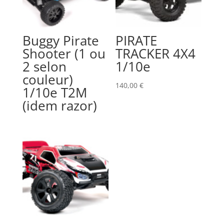
Buggy Pirate
PIRATE
Shooter (1 ou
TRACKER 4X4
2 selon
1/10e
couleur)
140,00
€
1/10e T2M
(idem razor)