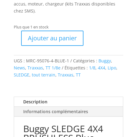
accus, moteur, chargeur (kits Traxxas disponibles
chez SMS).
Plus que 1 en stock
Ajouter au panier
quantité
de
Buggy
UGS :
MRC-95076-4-BLUE-1
Catégories :
Buggy
,
SLEDGE
News
,
Traxxas
,
TT 1/8e
Étiquettes :
1/8
,
4X4
,
Lipo
,
4X4
SLEDGE
,
tout terrain
,
Traxxas
,
TT
BRUSHLESS
Blue
1/8e
Traxxas
Description
Informations complémentaires
Buggy SLEDGE 4X4