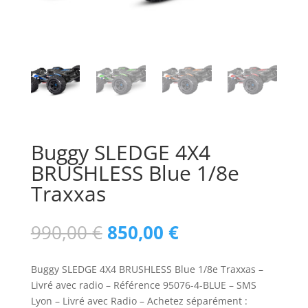
Buggy SLEDGE 4X4
BRUSHLESS Blue 1/8e
Traxxas
Le
Le
990,00
€
850,00
€
prix
prix
initial
actuel
Buggy SLEDGE 4X4 BRUSHLESS Blue 1/8e Traxxas –
était :
est :
Livré avec radio – Référence 95076-4-BLUE – SMS
990,00 €.
850,00 €.
Lyon – Livré avec Radio – Achetez séparément :