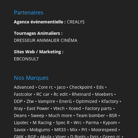
Partenaires
Agence événementielle :
CREALYS
Tournages Animaliers :
DRESSEUR ANIMALIER CINÉMA
Sites Web / Marketing :
EBCONSULT
Nos Marques
Advanced • Core rc • Jaco • Checkpoint • Eds •
Fastcolor • RC car • Rc edit • Rheinard • Moebers •
DDP • Ztw • Vampire • EnerG • Optimized • Kfactory •
Xray • East Power • Vtech • Xceed • Factory parts •
Deans • Sweep • Much more • Team bomber • BSR •
Lipotec • M Racing • Spec R • Wrc • Parma • Kypom •
Savox • Mobgums • MR33 • Mix • Prt • Moorespeed •
GMK • RGP • Akula • Viper • D Boots • Fvss • Green rc •