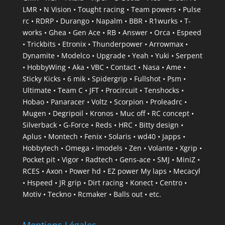
LMR • N Vision • Tought racing • Team powers • Pulse
rc • RDRP • Durango • Napalm • BBR • R1wurks • T-
works • Ghea • Gen Ace • RB • Answer • Orca • Espeed
• Trickbits • Etronix • Thunderpower • Arrowmax •
Dynamite • Modelco • Upgrade • Yeah • Yuki • Serpent
• HobbyWing • Aka • VBC • Contact • Nasa • Ame •
Sticky Kicks • 6 mik • Spidergrip • Fullshot • Psm •
Ultimate • Team C • JFT • Procircuit • Tenshocks •
Hobao • Panaracer • Voltz • Scorpion • Proleadrc •
Mugen • Degripoil • Kronos • Muc off • RC concept •
Silverback • G-Force • Reds • HRC • Bitty design •
Aplus • Montech • Fenix • Solaris • wd40 • Japps •
Hobbytech • Omega • Imodels • Zen • Volante • Xgrip •
Pocket pit • Vigor • Radtech • Gens-ace • SMJ • MiniZ •
RCES • Axon • Power hd • EZ power My laps • Mecacyl
• Hspeed • JR grip • Dirt racing • Konect • Centro •
Motiv • Teckno • Rcmaker • Balls out • etc.